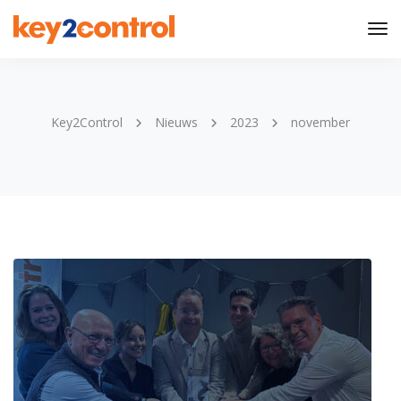
Tog
Nav
Key2Control
Nieuws
2023
november