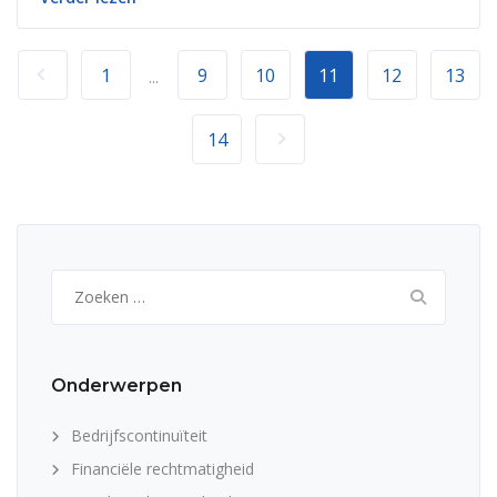
1
9
10
11
12
13
...
14
Zoeken
naar:
Onderwerpen
Bedrijfscontinuïteit
Financiële rechtmatigheid