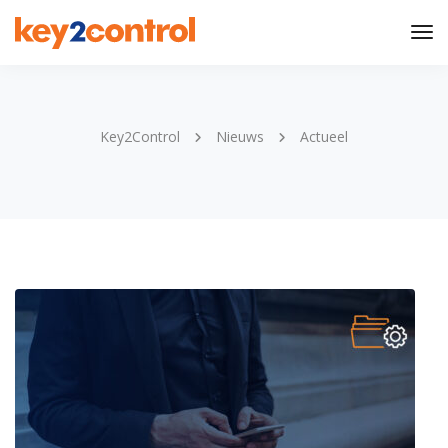
Tog
Nav
Key2Control
Nieuws
Actueel