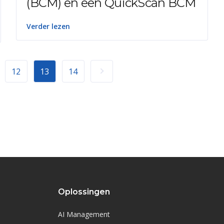
(BCM) en een QuickScan BCM
Verder lezen
12
13
14
Oplossingen
AI Management