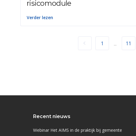
risicomodule
Verder lezen
1
11
...
Recent nieuws
Webinar Het AIMS in de praktijk bij gemeente