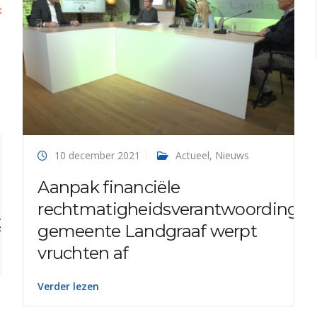
10 december 2021
Actueel
,
Nieuws
Aanpak financiële
rechtmatigheidsverantwoording
g
gemeente Landgraaf werpt
vruchten af
Verder lezen