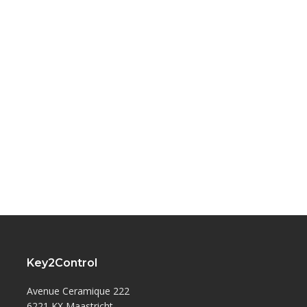
Key2Control
Avenue Ceramique 222
6221 KX Maastricht