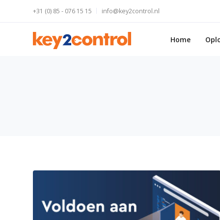
+31 (0) 85 - 076 15 15
info@key2control.nl
Home
Opl