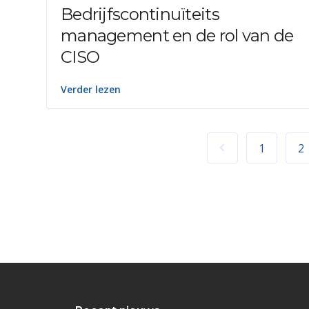
Bedrijfscontinuïteits
management en de rol van de
CISO
Verder lezen
1
2