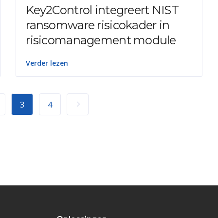
Key2Control integreert NIST
ransomware risicokader in
risicomanagement module
Verder lezen
3
4