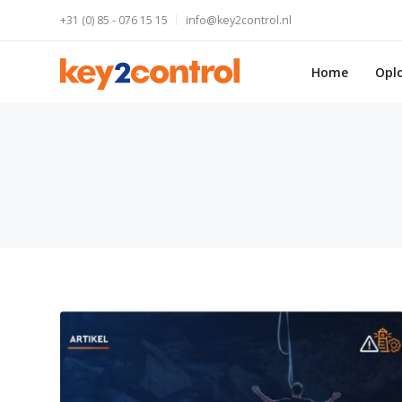
+31 (0) 85 - 076 15 15
info@key2control.nl
Home
Opl