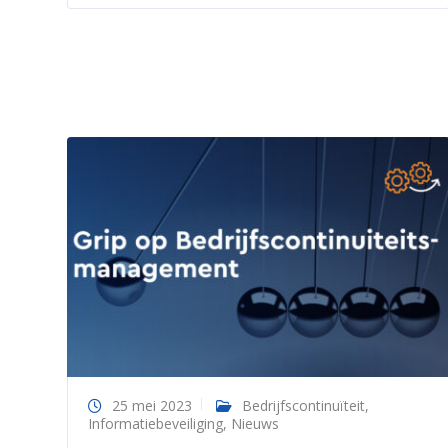
25 mei 2023
Bedrijfscontinuïteit
,
Informatiebeveiliging
,
Nieuws