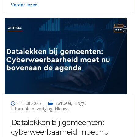
Verder lezen
21 juli 2026
Actueel
,
Blogs
,
Informatiebeveiliging
,
Nieuws
Datalekken bij gemeenten:
cyberweerbaarheid moet nu