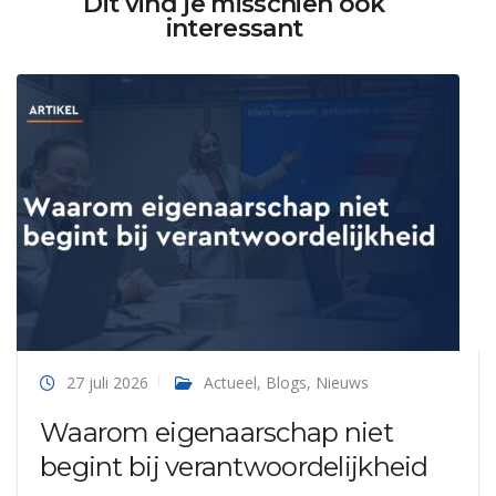
Dit vind je misschien ook
interessant
27 juli 2026
Actueel
,
Blogs
,
Nieuws
Waarom eigenaarschap niet
begint bij verantwoordelijkheid