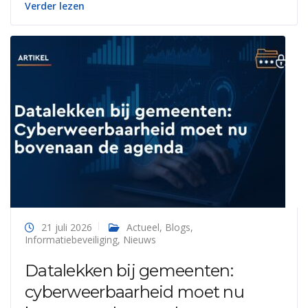
Verder lezen
21 juli 2026
Actueel
,
Blogs
,
Informatiebeveiliging
,
Nieuws
Datalekken bij gemeenten:
cyberweerbaarheid moet nu