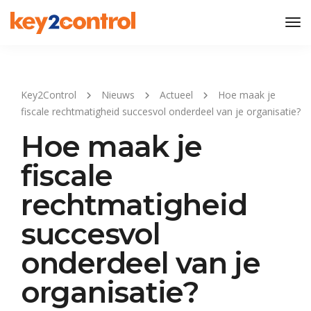
Tog
Nav
Key2Control
Nieuws
Actueel
Hoe maak je
fiscale rechtmatigheid succesvol onderdeel van je organisatie?
Hoe maak je
fiscale
rechtmatigheid
succesvol
onderdeel van je
organisatie?