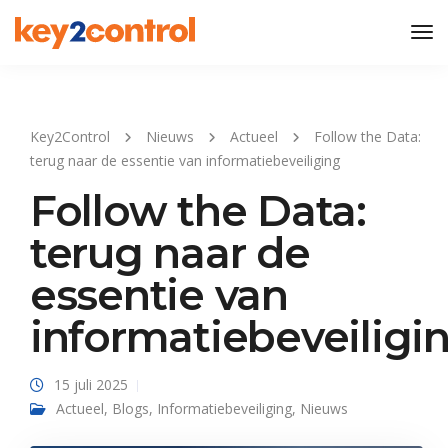
Tog
Nav
Key2Control
Nieuws
Actueel
Follow the Data:
terug naar de essentie van informatiebeveiliging
Follow the Data:
terug naar de
essentie van
informatiebeveiligi
15 juli 2025
Actueel
,
Blogs
,
Informatiebeveiliging
,
Nieuws