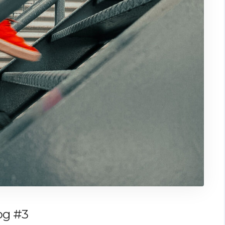
og #3