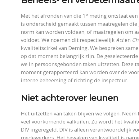
Beheers- en verbetermaatr
e
Met het afronden van die 1
meting ontstaat een l
is onderscheid gemaakt tussen maatregelen die 
norm kan worden voldaan, of maatregelen om aan
voldoet. We noemen dit respectievelijk
Act
en
Ch
kwaliteitscirkel van Deming. We bespreken same
op dat moment belangrijk zijn. De geselecteerd
we in persoonsgebonden taken uitzetten. Deze tak
moment gerapporteerd kan worden over de voort
interne beheersing of richting de inspecteur.
Niet achterover leunen
Het uitzetten van taken blijven we volgen. Neem
veel voorkomende valkuilen. Zo wordt het kwalit
DIV ingeregeld. DIV is alleen verantwoordelijk vo
medewerkers. Het bewaken van kwaliteit is namel