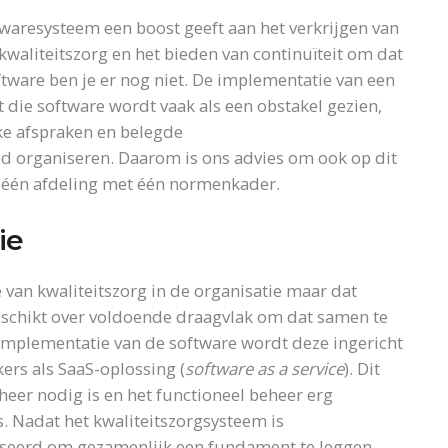
waresysteem een boost geeft aan het verkrijgen van
 kwaliteitszorg en het bieden van continuïteit om dat
ftware ben je er nog niet. De implementatie van een
t die software wordt vaak als een obstakel gezien,
ke afspraken en belegde
d organiseren. Daarom is ons advies om ook op dit
: één afdeling met één normenkader.
ie
 van kwaliteitszorg in de organisatie maar dat
eschikt over voldoende draagvlak om dat samen te
 implementatie van de software wordt deze ingericht
rs als SaaS-oplossing (
software as a service
). Dit
heer nodig is en het functioneel beheer erg
. Nadat het kwaliteitszorgsysteem is
iseerd om gezamenlijk een fundament te leggen