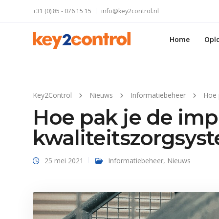
+31 (0) 85 - 076 15 15
info@key2control.nl
Home
Opl
Key2Control
Nieuws
Informatiebeheer
Hoe 
Hoe pak je de imp
kwaliteitszorgsys
25 mei 2021
Informatiebeheer
,
Nieuws