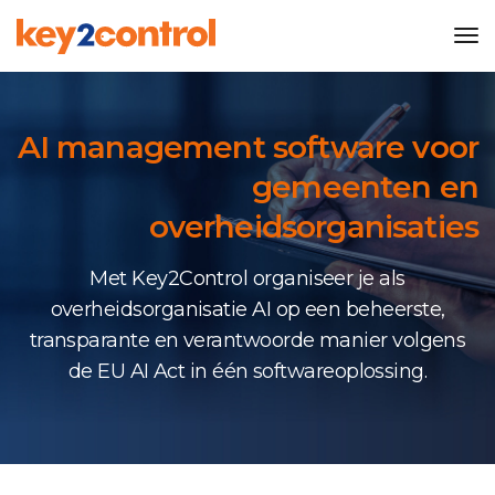
Tog
Nav
AI management software voor
gemeenten en
overheidsorganisaties
Met Key2Control organiseer je als
overheidsorganisatie AI op een beheerste,
transparante en verantwoorde manier volgens
de EU AI Act in één softwareoplossing.