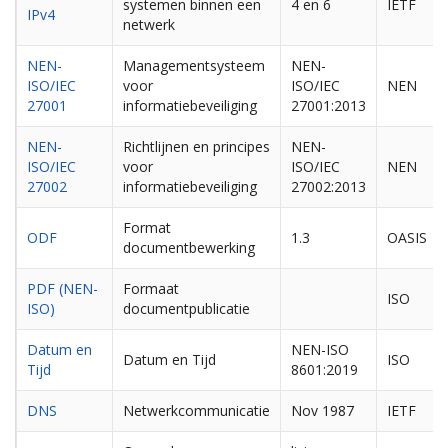
systemen binnen een
4 en 6
IETF
IPv4
netwerk
NEN-
Managementsysteem
NEN-
ISO/IEC
voor
ISO/IEC
NEN
27001
informatiebeveiliging
27001:2013
NEN-
Richtlijnen en principes
NEN-
ISO/IEC
voor
ISO/IEC
NEN
27002
informatiebeveiliging
27002:2013
Format
ODF
1.3
OASIS
documentbewerking
PDF (NEN-
Formaat
ISO
ISO)
documentpublicatie
Datum en
NEN-ISO
Datum en Tijd
ISO
Tijd
8601:2019
DNS
Netwerkcommunicatie
Nov 1987
IETF