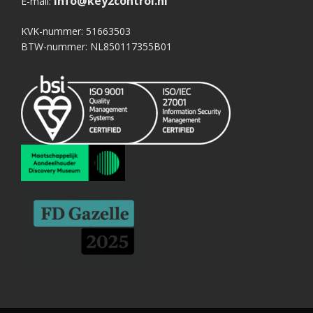
info@key2control.nl
E-mail:
KVK-nummer: 51663503
BTW-nummer: NL850117355B01