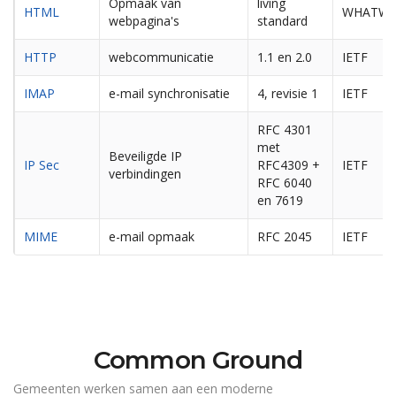
Opmaak van
living
HTML
WHATW
webpagina's
standard
HTTP
webcommunicatie
1.1 en 2.0
IETF
IMAP
e-mail synchronisatie
4, revisie 1
IETF
RFC 4301
met
Beveiligde IP
IP Sec
RFC4309 +
IETF
verbindingen
RFC 6040
en 7619
MIME
e-mail opmaak
RFC 2045
IETF
Common Ground
Gemeenten werken samen aan een moderne