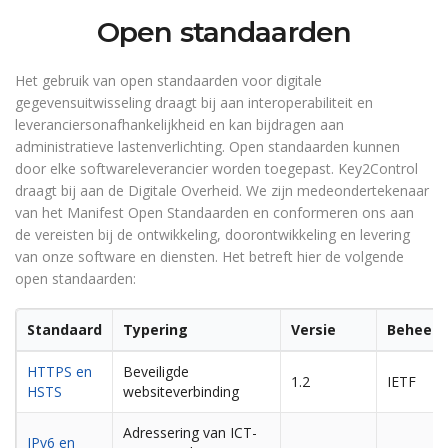
Open standaarden
Het gebruik van open standaarden voor digitale
gegevensuitwisseling draagt bij aan interoperabiliteit en
leveranciersonafhankelijkheid en kan bijdragen aan
administratieve lastenverlichting. Open standaarden kunnen
door elke softwareleverancier worden toegepast. Key2Control
draagt bij aan de Digitale Overheid. We zijn medeondertekenaar
van het Manifest Open Standaarden en conformeren ons aan
de vereisten bij de ontwikkeling, doorontwikkeling en levering
van onze software en diensten. Het betreft hier de volgende
open standaarden:
Standaard
Typering
Versie
Beheero
HTTPS en
Beveiligde
1.2
IETF
HSTS
websiteverbinding
Adressering van ICT-
IPv6 en