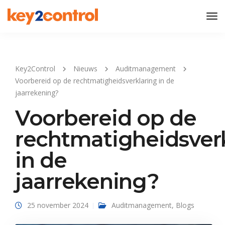
Tog
Nav
Key2Control
Nieuws
Auditmanagement
Voorbereid op de rechtmatigheidsverklaring in de
jaarrekening?
Voorbereid op de
rechtmatigheidsver
in de
jaarrekening?
25 november 2024
Auditmanagement
,
Blogs