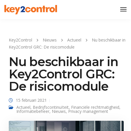
Tog
Nav
Key2Control
Nieuws
Actueel
Nu beschikbaar in
Key2Control GRC: De risicomodule
Nu beschikbaar in
Key2Control GRC:
De risicomodule
15 februari 2021
Actueel
,
Bedrijfscontinuïteit
,
Financiële rechtmatigheid
,
Informatiebeheer
,
Nieuws
,
Privacy management