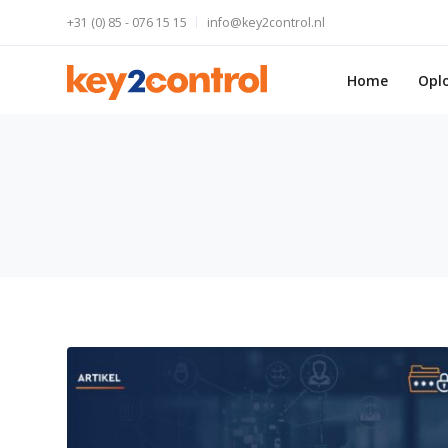
+31 (0) 85 - 076 15 15
info@key2control.nl
Home
Opl