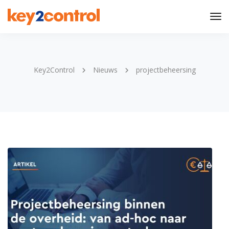
Tog
Nav
Key2Control
Nieuws
projectbeheersing