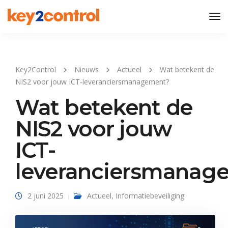
Tog
Nav
Key2Control
Nieuws
Actueel
Wat betekent de
NIS2 voor jouw ICT-leveranciersmanagement?
Wat betekent de
NIS2 voor jouw
ICT-
leveranciersmanag
2 juni 2025
Actueel
,
Informatiebeveiliging