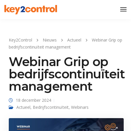
Tog
Nav
Key2Control
Nieuws
Actueel
Webinar Grip op
bedrijfscontinuïteit management
Webinar Grip op
bedrijfscontinuïteit
management
18 december 2024
Actueel
,
Bedrijfscontinuïteit
,
Webinars