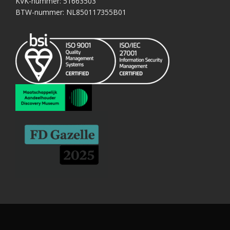
KVK-nummer: 51663503
BTW-nummer: NL850117355B01