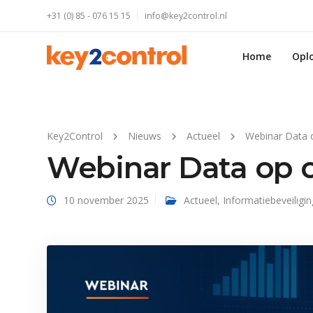
+31 (0) 85 - 076 15 15
info@key2control.nl
Home
Opl
Key2Control
Nieuws
Actueel
Webinar Data 
Webinar Data op 
10 november 2025
Actueel
,
Informatiebeveiligin