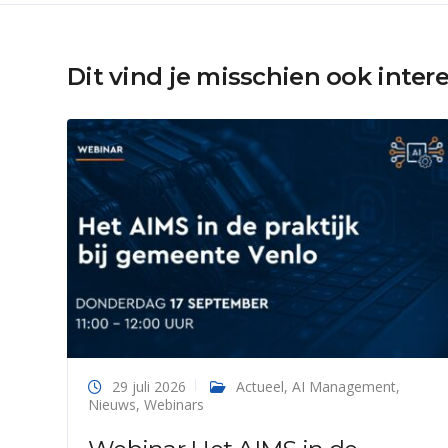
Dit vind je misschien ook inter
29 juli 2026
Actueel
,
AI Management
,
Nieuws
,
Webinars