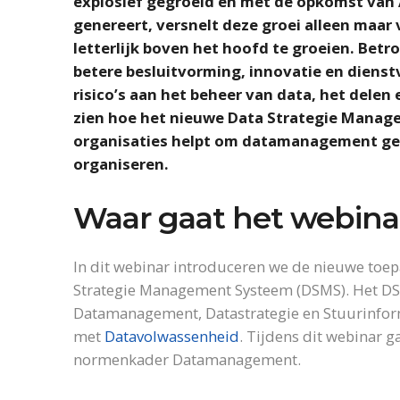
explosief gegroeid en met de opkomst van 
genereert, versnelt deze groei alleen maar
letterlijk boven het hoofd te groeien. Be
betere besluitvorming, innovatie en dienstv
risico’s aan het beheer van data, het delen 
zien hoe het nieuwe Data Strategie Manag
organisaties helpt om datamanagement gest
organiseren.
Waar gaat het webina
In dit webinar introduceren we de nieuwe toep
Strategie Management Systeem (DSMS). Het D
Datamanagement, Datastrategie en Stuurinfor
met
Datavolwassenheid
. Tijdens dit webinar g
normenkader Datamanagement.