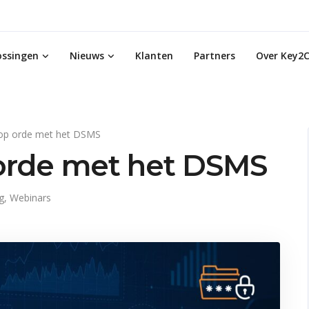
ossingen
Nieuws
Klanten
Partners
Over Key2C
op orde met het DSMS
orde met het DSMS
g
,
Webinars