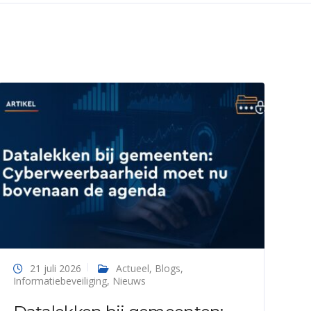
21 juli 2026
Actueel
,
Blogs
,
Informatiebeveiliging
,
Nieuws