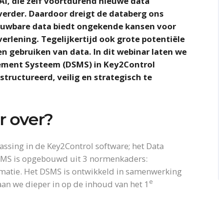
AI, die zelf voortdurend nieuwe data
 verder. Daardoor dreigt de databerg ons
trouwbare data biedt ongekende kansen voor
erlening. Tegelijkertijd ook grote potentiële
en gebruiken van data. In dit webinar laten we
ement Systeem (DSMS) in Key2Control
ructureerd, veilig en strategisch te
r over?
assing in de Key2Control software; het Data
SMS is opgebouwd uit 3 normenkaders:
matie. Het DSMS is ontwikkeld in samenwerking
e
aan we dieper in op de inhoud van het 1