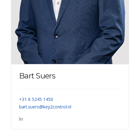
Bart Suers
+31 6 5245 1450
bart.suers@key2control.nl