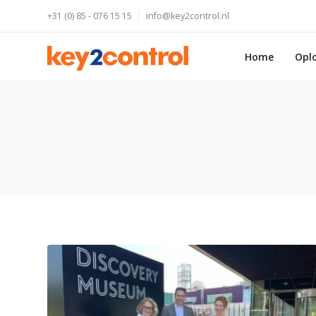
+31 (0) 85 - 076 15 15
info@key2control.nl
Home
Opl