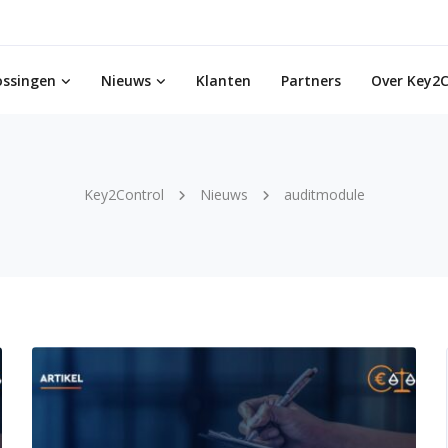
ossingen
Nieuws
Klanten
Partners
Over Key2C
Key2Control
Nieuws
auditmodule