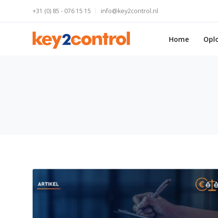
+31 (0) 85 - 076 15 15
info@key2control.nl
Home
Opl