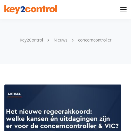
Tog
Nav
Key2Control
Nieuws
concerncontroller