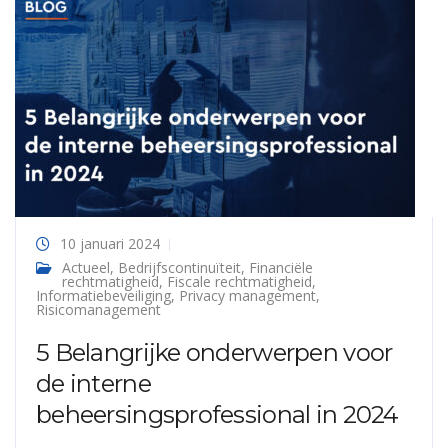
10 januari 2024
Actueel
,
Bedrijfscontinuïteit
,
Financiële
rechtmatigheid
,
Fiscale rechtmatigheid
,
Informatiebeveiliging
,
Privacy management
,
Risicomanagement
5 Belangrijke onderwerpen voor
de interne
beheersingsprofessional in 2024