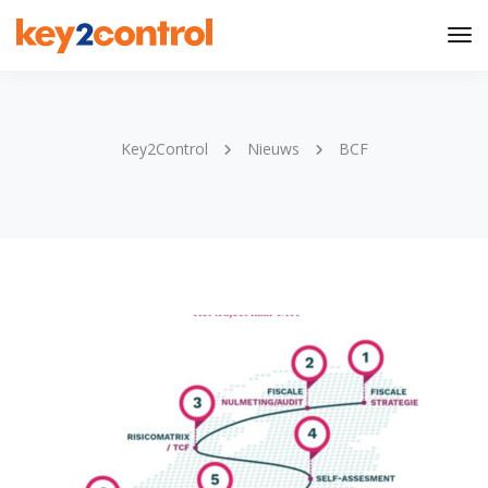
Tog
Nav
Key2Control
Nieuws
BCF