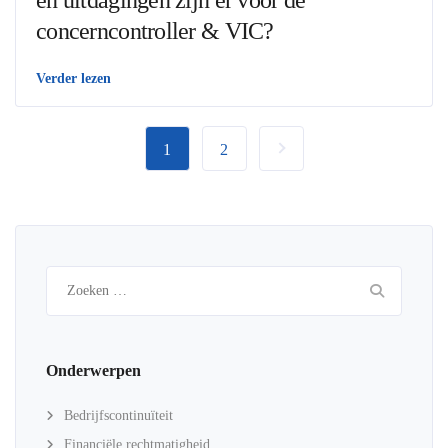
én uitdagingen zijn er voor de
concerncontroller & VIC?
Verder lezen
1
2
Zoeken
naar:
Onderwerpen
Bedrijfscontinuïteit
Financiële rechtmatigheid