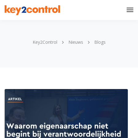
Tog
Nav
Key2Control
Nieuws
Blogs