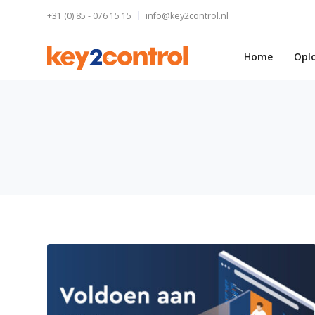
+31 (0) 85 - 076 15 15
info@key2control.nl
Home
Opl