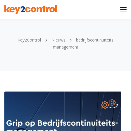
Tog
Nav
Key2Control
Nieuws
bedrijfscontinuïteits
management