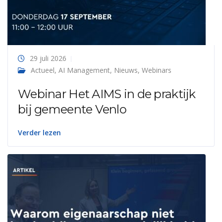
29 juli 2026
Actueel
,
AI Management
,
Nieuws
,
Webinars
Webinar Het AIMS in de praktijk
bij gemeente Venlo
Verder lezen