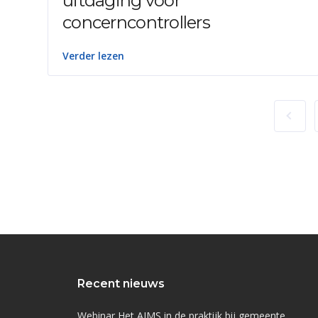
uitdaging voor
concerncontrollers
Verder lezen
Recent nieuws
Webinar Het AIMS in de praktijk bij gemeente