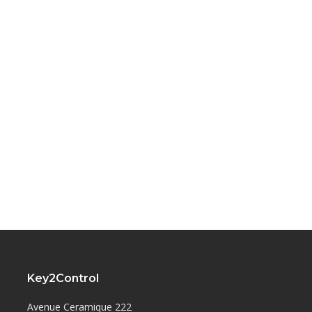
Key2Control
Avenue Ceramique 222