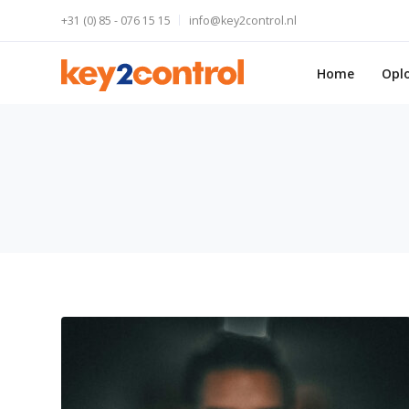
+31 (0) 85 - 076 15 15
info@key2control.nl
Home
Opl