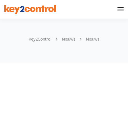
Tog
Nav
Key2Control
Nieuws
Nieuws