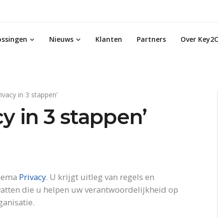
ossingen
Nieuws
Klanten
Partners
Over Key2C
ivacy in 3 stappen’
cy in 3 stappen’
thema
Privacy
. U krijgt uitleg van regels en
vatten die u helpen uw verantwoordelijkheid op
anisatie.