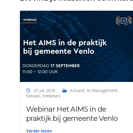
29 juli 2026
Actueel
,
AI Management
,
Nieuws
,
Webinars
Webinar Het AIMS in de
praktijk bij gemeente Venlo
Verder lezen