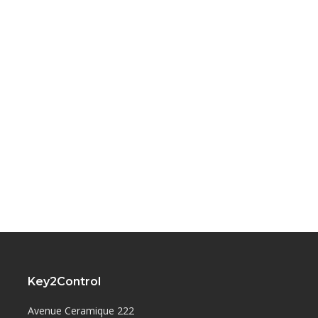
Key2Control
Avenue Ceramique 222