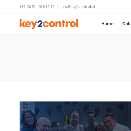
+31 (0) 85 - 076 15 15
info@key2control.nl
Home
Opl