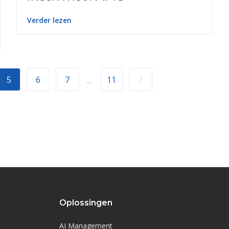
Verder lezen
5
6
7
11
...
Oplossingen
AI Management