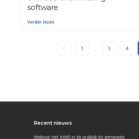
software
Verder lezen
1
3
4
...
Recent nieuws
Webinar Het AIMS in de praktijk bij gemeente