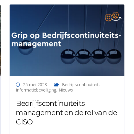
25 mei 2023
Bedrijfscontinuïteit
,
Informatiebeveiliging
,
Nieuws
Bedrijfscontinuïteits
management en de rol van de
CISO