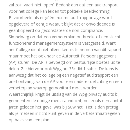
zal zo’n vaart niet lopen’. Bedenk dan dat een auditrapport
voor het college kan leiden tot politieke beeldvorming.
Bijvoorbeeld als er géén externe auditrapportage wordt
opgeleverd of eentje waaruit blijkt dat er onvoldoende is
geanticipeerd op geconstateerde non-compliance.
Simpelweg omdat een verbeterplan ontbreekt of een slecht
functionerend managementsysteem is vastgesteld. Want
het College dient niet alleen kennis te nemen van dit rapport
maar moet het ook naar de Autoriteit Persoonsgegevens
(AP) sturen. De AP is bevoegd om bestuurlijke boetes uit te
delen. Zie hiervoor ook Wpg art 35c, lid 1 sub c. De kans is
aanwezig dat het college bij een negatief auditrapport een
brief ontvangt van de AP voor een nadere toelichting en een
verbeterplan waarop gemonitord moet worden.
Waarschijnlijk krijgt de uitslag van de Wpg-privacy audits bij
gemeenten de nodige media-aandacht, net zoals een aantal
jaren geleden het geval was bij Suwinet. Het is dan prettig
als je meteen inzicht kunt geven in de verbetermaatregelen
op basis van een plan.