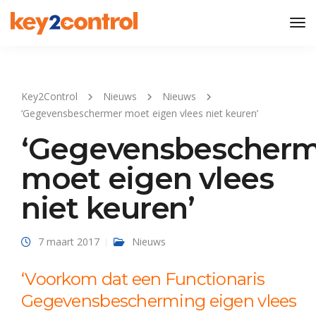
Tog
Nav
Key2Control
Nieuws
Nieuws
‘Gegevensbeschermer moet eigen vlees niet keuren’
‘Gegevensbescherm
moet eigen vlees
niet keuren’
7 maart 2017
Nieuws
‘Voorkom dat een Functionaris
Gegevensbescherming eigen vlees