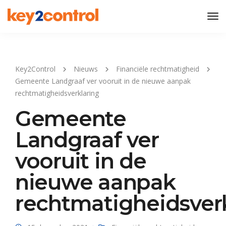
Tog
Nav
Key2Control
Nieuws
Financiële rechtmatigheid
Gemeente Landgraaf ver vooruit in de nieuwe aanpak
rechtmatigheidsverklaring
Gemeente
Landgraaf ver
vooruit in de
nieuwe aanpak
rechtmatigheidsver