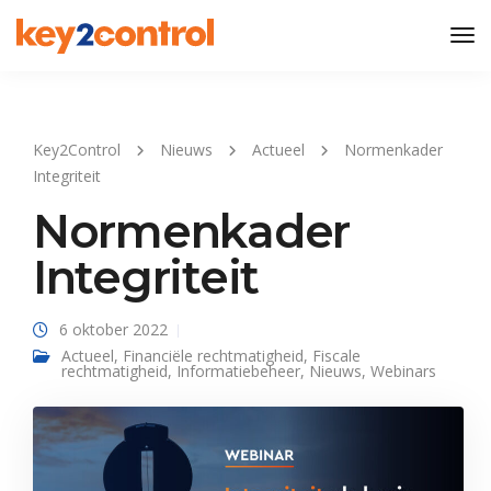
Tog
Nav
Key2Control
Nieuws
Actueel
Normenkader
Integriteit
Normenkader
Integriteit
6 oktober 2022
Actueel
,
Financiële rechtmatigheid
,
Fiscale
rechtmatigheid
,
Informatiebeheer
,
Nieuws
,
Webinars