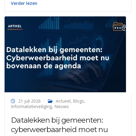
Verder lezen
21 juli 2026
Actueel
,
Blogs
,
Informatiebeveiliging
,
Nieuws
Datalekken bij gemeenten:
cyberweerbaarheid moet nu