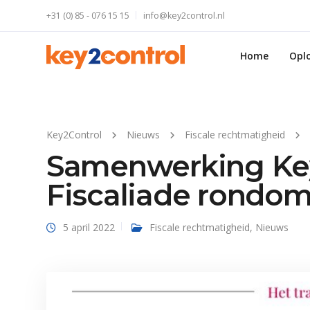
+31 (0) 85 - 076 15 15
info@key2control.nl
Home
Opl
Key2Control
Nieuws
Fiscale rechtmatigheid
Samenwerking Key
Fiscaliade rondo
5 april 2022
Fiscale rechtmatigheid
,
Nieuws