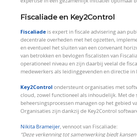
expertise in een gezamenlijk initiatief optimaal
Fiscaliade en Key2Control
Fiscaliade
is expert in fiscale advisering aan pu
decentrale overheden met het opzetten, implem
en eventueel het sluiten van een convenant horiz
van betrokken en bevlogen fiscalisten van Fiscali
operationeel niveau en zijn daarbij veelal de fis
medewerkers als leidinggevenden en directie in h
Key2Control
ondersteunt organisaties met soft
cloud, zowel functioneel als inhoudelijk. Met de
beheersingsprocessen managen op het gebied van
Organisaties zijn dankzij de Key2Control softwar
Nikita Brameijer
, vennoot van Fiscaliade:
“Deze verkenning tot samenwerking biedt kansen 