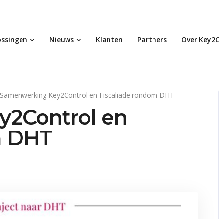
ossingen
Nieuws
Klanten
Partners
Over Key2C
Samenwerking Key2Control en Fiscaliade rondom DHT
2Control en
m DHT