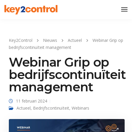
Tog
Nav
Key2Control
Nieuws
Actueel
Webinar Grip op
bedrijfscontinuïteit management
Webinar Grip op
bedrijfscontinuïteit
management
11 februari 2024
Actueel
,
Bedrijfscontinuïteit
,
Webinars