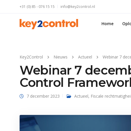
+31 (0) 85 - 076 15 15
info@key2control.nl
Home
Opl
Key2Control
Nieuws
Actueel
Webinar 7 dec
Webinar 7 decemb
Control Framewor
7 december 2023
Actueel
,
Fiscale rechtmatighe