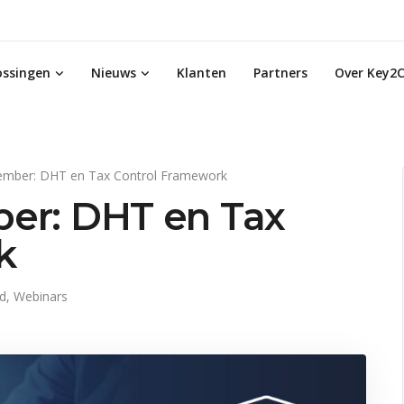
ossingen
Nieuws
Klanten
Partners
Over Key2C
ember: DHT en Tax Control Framework
er: DHT en Tax
k
id
,
Webinars