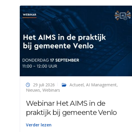
29 juli 2026
Actueel
,
AI Management
,
Nieuws
,
Webinars
Webinar Het AIMS in de
praktijk bij gemeente Venlo
Verder lezen