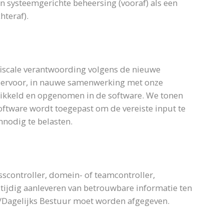
n systeemgerichte beheersing (vooraf) als een
hteraf).
fiscale verantwoording volgens de nieuwe
 hiervoor, in nauwe samenwerking met onze
wikkeld en opgenomen in de software. We tonen
oftware wordt toegepast om de vereiste input te
nnodig te belasten.
esscontroller, domein- of teamcontroller,
t tijdig aanleveren van betrouwbare informatie ten
e/Dagelijks Bestuur moet worden afgegeven.