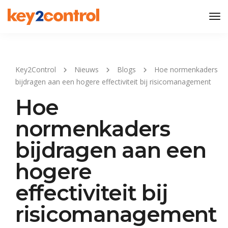
Tog
Nav
Key2Control
Nieuws
Blogs
Hoe normenkaders
bijdragen aan een hogere effectiviteit bij risicomanagement
Hoe
normenkaders
bijdragen aan een
hogere
effectiviteit bij
risicomanagement