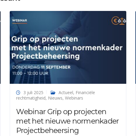
3 juli 2025
Actueel
,
Financiële
rechtmatigheid
,
Nieuws
,
Webinars
Webinar Grip op projecten
met het nieuwe normenkader
Projectbeheersing