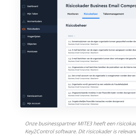
Onze businesspartner MITE3 heeft een risicokade
Key2Control software. Dit risicokader is relevan