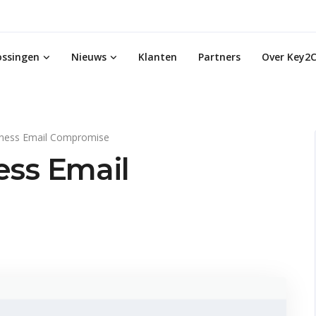
ossingen
Nieuws
Klanten
Partners
Over Key2C
iness Email Compromise
ess Email