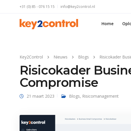
+31 (0) 85 - 076 15 15
info@key2control.nl
Home
Opl
Key2Control
Nieuws
Blogs
Risicokader Bus
Risicokader Busin
Compromise
21 maart 2023
Blogs
,
Risicomanagement