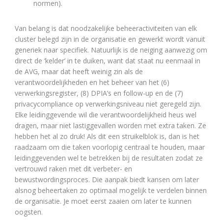
normen).
Van belang is dat noodzakelijke beheeractiviteiten van elk
cluster belegd zijn in de organisatie en gewerkt wordt vanuit
generiek naar specifiek. Natuurlijk is de neiging aanwezig om
direct de ‘kelder’ in te duiken, want dat staat nu eenmaal in
de AVG, maar dat heeft weinig zin als de
verantwoordelijkheden en het beheer van het (6)
verwerkingsregister, (8) DPIA’s en follow-up en de (7)
privacycompliance op verwerkingsniveau niet geregeld zijn.
Elke leidinggevende wil die verantwoordelijkheid heus wel
dragen, maar niet lastiggevallen worden met extra taken. Ze
hebben het al zo druk! Als dit een struikelblok is, dan is het
raadzaam om die taken voorlopig centraal te houden, maar
leidinggevenden wel te betrekken bij de resultaten zodat ze
vertrouwd raken met dit verbeter- en
bewustwordingsproces. Die aanpak biedt kansen om later
alsnog beheertaken zo optimaal mogelijk te verdelen binnen
de organisatie. Je moet eerst zaaien om later te kunnen
oogsten.