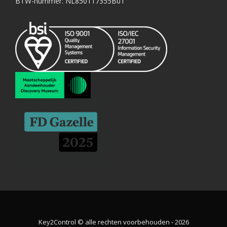
BTW-nummer: NL850117355B01
Key2Control © alle rechten voorbehouden - 2026