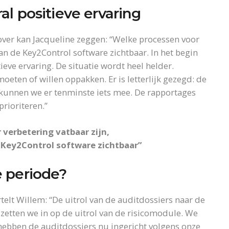
l positieve ervaring
rover kan Jacqueline zeggen: “Welke processen voor
van de Key2Control software zichtbaar. In het begin
ieve ervaring. De situatie wordt heel helder.
eten of willen oppakken. Er is letterlijk gezegd: de
ht kunnen we er tenminste iets mee. De rapportages
rioriteren.”
verbetering vatbaar zijn,
 Key2Control software zichtbaar”
 periode?
elt Willem: “De uitrol van de auditdossiers naar de
 zetten we in op de uitrol van de risicomodule. We
 hebben de auditdossiers nu ingericht volgens onze