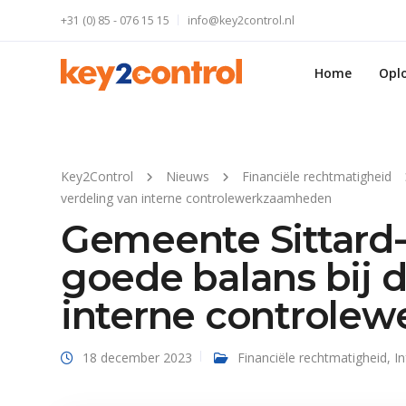
+31 (0) 85 - 076 15 15
info@key2control.nl
Home
Opl
Key2Control
Nieuws
Financiële rechtmatigheid
verdeling van interne controlewerkzaamheden
Gemeente Sittard-
goede balans bij d
interne controle
18 december 2023
Financiële rechtmatigheid
,
I